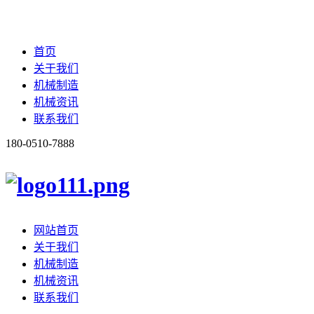
首页
关于我们
机械制造
机械资讯
联系我们
180-0510-7888
网站首页
关于我们
机械制造
机械资讯
联系我们