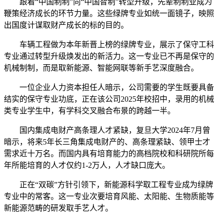
跟着“中国制制”向“中国智制”转型升级，先辈制制业成为
鞭策经济成长的环节力量。这些绿牌专业如统一面镜子，映照
出国度计谋取财产成长的标的目的。
车辆工程做为本年新晋上榜的绿牌专业，展示了保守工科
专业通过转型升级焕发出的新活力。这一专业已不再是保守的
机械制制，而是取新能源、智能网联等新手艺深度融合。
一位企业人力资本担任人暗示，公司需要的学生既要具备
结实的保守专业功底，正在该公司2025年校招中，录用的机械
类专业学生中，有学科交叉融合布景的跨越一半。
国内集成电财产高条理人才紧缺，复旦大学2024年7月曾
暗示，将来5年长三角集成电财产的、高条理紧缺、领甲士才
需求近十万名。而国内具有培育能力的高档院校和科研院所每
年所能培育的人才仅约1-2万人，人才缺口庞大。
正在“双碳”方针引领下，新能源科学取工程专业成为绿牌
专业中的常客。这一专业次要培育风能、太阳能、生物质能等
新能源范畴的研发取手艺人才。