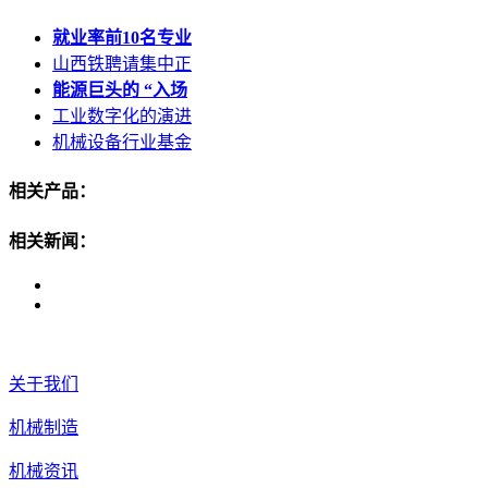
就业率前10名专业
山西铁聘请集中正
能源巨头的 “入场
工业数字化的演进
机械设备行业基金
相关产品：
相关新闻：
关于我们
机械制造
机械资讯