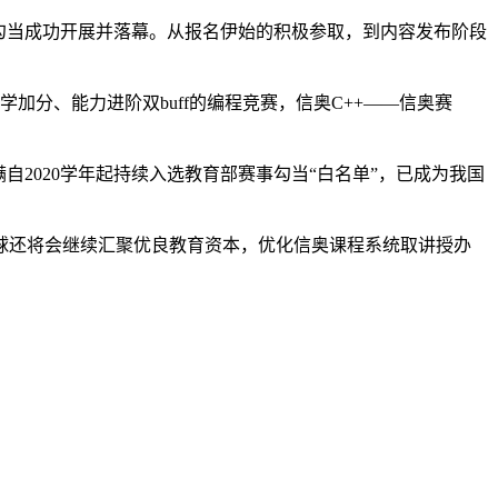
选勾当成功开展并落幕。从报名伊始的积极参取，到内容发布阶段
分、能力进阶双buff的编程竞赛，信奥C++——信奥赛
020学年起持续入选教育部赛事勾当“白名单”，已成为我国
还将会继续汇聚优良教育资本，优化信奥课程系统取讲授办