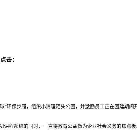
点击：
球”环保步履，组织小清理陌头公园，并激励员工正在团建期间开
M&AI课程系统的同时，一直将教育公益做为企业社会义务的焦点