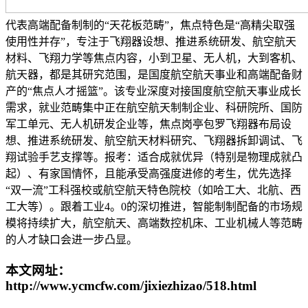
代表高端配备制制的“天花板范畴”，焦点特色是“高精尖取强
使用性并存”，专注于飞翔器设想、推进系统研发、航空航天
材料、飞翔力学等焦点内容，小到卫星、无人机，大到客机、
航天器，都是其研究范围，是国度航空航天事业和高端配备财
产的“焦点人才摇篮”。该专业深度对接国度航空航天事业成长
需求，就业范畴集中正在航空航天制制企业、科研院所、国防
军工单元、无人机研发企业等，焦点岗亭包罗飞翔器布局设
想、推进系统研发、航空航天材料研究、飞翔器拆卸调试、飞
翔试验手艺支撑等。报考：适合成就优异（特别是物理成就凸
起）、有家国情怀，且能承受高强度进修的考生，优先选择
“双一流”工科强校或航空航天特色院校（如哈工大、北航、西
工大等）。跟着工业4。0的深切推进，智能制制配备的市场规
模将持续扩大，航空航天、高端数控机床、工业机械人等范畴
的人才缺口会进一步凸显。
本文网址：
http://www.ycmcfw.com/jixiezhizao/518.html