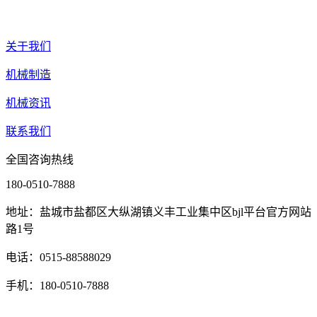
关于我们
机械制造
机械资讯
联系我们
全国咨询热线
180-0510-7888
地址：盐城市盐都区大纵湖镇义丰工业集中区bjl平台官方网站
路1号
电话：0515-88588029
手机：180-0510-7888