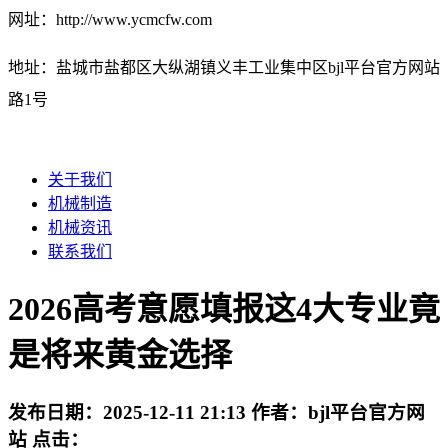
网址：http://www.ycmcfw.com
地址：盐城市盐都区大纵湖镇义丰工业集中区bjl平台官方网站
路1号
关于我们
机械制造
机械资讯
联系我们
2026高考意愿填报这4大专业竟
是将来黄金选择
发布日期：
2025-12-11 21:13
作者：
bjl平台官方网
站
点击：